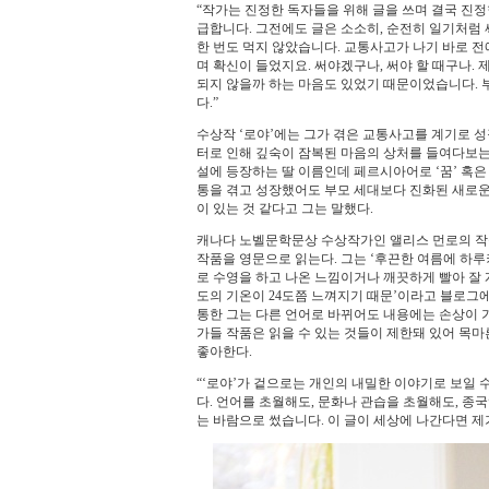
“작가는 진정한 독자들을 위해 글을 쓰며 결국 진
급합니다. 그전에도 글은 소소히, 순전히 일기처럼
한 번도 먹지 않았습니다. 교통사고가 나기 바로 전
며 확신이 들었지요. 써야겠구나, 써야 할 때구나.
되지 않을까 하는 마음도 있었기 때문이었습니다. 부
다.”
수상작 ‘로야’에는 그가 겪은 교통사고를 계기로 
터로 인해 깊숙이 잠복된 마음의 상처를 들여다보는 
설에 등장하는 딸 이름인데 페르시아어로 ‘꿈’ 혹은 
통을 겪고 성장했어도 부모 세대보다 진화된 새로운
이 있는 것 같다고 그는 말했다.
캐나다 노벨문학문상 수상작가인 앨리스 먼로의 작품
작품을 영문으로 읽는다. 그는 ‘후끈한 여름에 하
로 수영을 하고 나온 느낌이거나 깨끗하게 빨아 잘 
도의 기온이 24도쯤 느껴지기 때문’이라고 블로그에
통한 그는 다른 언어로 바뀌어도 내용에는 손상이 가
가들 작품은 읽을 수 있는 것들이 제한돼 있어 목마
좋아한다.
“‘로야’가 겉으로는 개인의 내밀한 이야기로 보일
다. 언어를 초월해도, 문화나 관습을 초월해도, 종
는 바람으로 썼습니다. 이 글이 세상에 나간다면 제