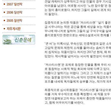
건달 캐릭터가 상투적이고 여성 인물의 경우 기시
아쉬움을 남겼다. 여로형 서사인 ‘노란 잠수함’은 
는 점이 흥미로웠다. 하지만 그들이 길에서 겪게 
이 들었다.
집중적으로 논의한 작품은 ‘저스티스맨’ ‘살기 좋은 나
급 사우나라는 작은 공간을 통해 세상을 보는 작품
우나에 매니저로 일하며 그들의 삶 구석구석을 살펴
흥미로웠지만 한편으로는 세태소설로서의 한계를 
‘큰 비’는 미륵사상, 무속신앙, 민중혁명과 같은 
고답적 문체와 제한적 소재를 풀어내는 솜씨가 주목
히 짐작되는 작품이었다. 하지만 2017년 현재, 
있었다. 역사학을 넘어서는 서사적 필연성이 아쉬웠
‘저스티스맨’은 표제로 등장한 인물을 통해 우리 
로 동참하는 사회적 책임 회피에 대해 다루고 있다
의롭다고 말하기는 어렵다. 그리고 그 자체가 소설
라는 질문을 던지며 어느새 악이 만연해 체감조차 
포즈를 내세워 독자들에게 승부를 거는, 작가적 의
최종적으로 심사위원들은 ‘저스티스맨’을 대상으로 선정
의를 거쳐 우수작으로 최종 확정했다. 세 작품 모
정면 대결해보고자 하는 의욕이 충만한 작품들이다.
고, 함께 어우러지기를 바란다.