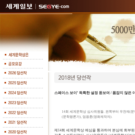
스페이스 보이’ 독특한 설정 돋보여 / 폼잡지 않은 
14회 세계문학상 심사위원들. 왼쪽부터 우찬제(문
(문학평론가), 엄용훈(영화제작자).
제14회 세계문학상 예심을 통과하여 본심에 회부된 