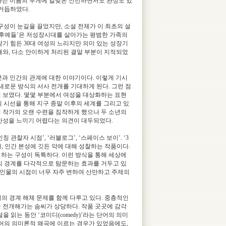
라는 이름의 무게에 걸맞은 신선하면서도 완성도 있
 거듭하였다.
구성이 눈길을 끌었지만, 소설 전체가 이 최초의 설
 후예들’은 저성장시대를 살아가는 평범한 가족의
기 힘든 30대 여성의 느리지만 의미 있는 성장기
개와, 다소 안이하게 처리된 결말 부분이 지적되었
과 인간의 관계에 대한 이야기이다. 이렇게 기시
새로운 방식의 서사 전개를 기대하게 된다. 그런 점
 보였다. 몇몇 부분에서 여성을 대상화하는 표현
의 시선을 통해 지구 종말 이후의 세계를 그리고 있
 작가의 오랜 수련을 짐작하게 했으나 두 소년의
간성을 느끼기 어렵다는 의견이 대두되었다.
 관찰자 시점’, ‘러블로그’, ‘스페이스 보이’. ‘3
 인간 본성에 깃든 악에 대해 성찰하는 작품이다.
하는 구성이 독특하다. 이런 방식을 통해 세상에
의 경계를 다각적으로 탐문하는 효과를 거두고 있
 인물의 시점이 너무 자주 변하여 산만하고 주제의
계의 경계 해체 문제를 함께 다루고 있다. 중층적인
 전개해가는 솜씨가 상당하다. 작품 곳곳에 감각
을 읽는 동안 ‘코미디(comedy)’라는 단어의 의미
단어의 의미론적 왜곡에 이르는 경우가 있었음에도,