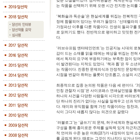
갖춘 소설들이었다. 심사위원들은 ‘세계문학상’이
는 작품을 선택하기 위해 오랜 시간 진지한 논의를
‘복화술과 독순술’은 현실세계를 뒤집는 전복적인 
정에 함몰되어 있다는 우려가 들었다. ‘신데렐라의
가정파산 이후를 다룬 작품이다. 인생의 돌파구를 찾
로 읽히기도 했다. 전반적으로 평이하고 밋밋한 전
다.
‘러브슈프림 엔터테인먼트’는 인공지능 시대의 로봇
감이 드는 소재를 읽을 때에는 예상을 뒤집는 전혀 
에서 독자의 요구에 부응하기에는 부족한 점이 있어
이 발견된다는 지적도 있었다. ‘책과 톱’은 두 소년
는 작품이다. 진중한 문제의식과 안정적인 문장력이
시점을 번갈아 취하는 플롯이 단조롭고, 소설의 시
최종적으로 집중 논의된 작품은 다음 세 편이다. ‘3인칭
인칭 관찰자 시점’은 사이코패스 연쇄살인범을 통해,
하나의 사건을 다양한 사람들의 시각으로 바라보게 
단 하나의 진리가 없다는 사실을 일깨우고 선과 악
다. 재미와 유익함을 함께 가진 작품이라는 칭찬과,
식이 그다지 새롭지 않다는 의견으로 갈렸다
‘러블로그’는 ‘글쓰기’의 문제, 허구세계와 현실세
구성을 통해 흥미로운 주제를 설득력 있게 차근차근
적 언어와 수준 높은 어희(語?)가 내장되어 있어 소설
를 곱씹게 된다. 때로는 그것이 지나치다 싶거나 