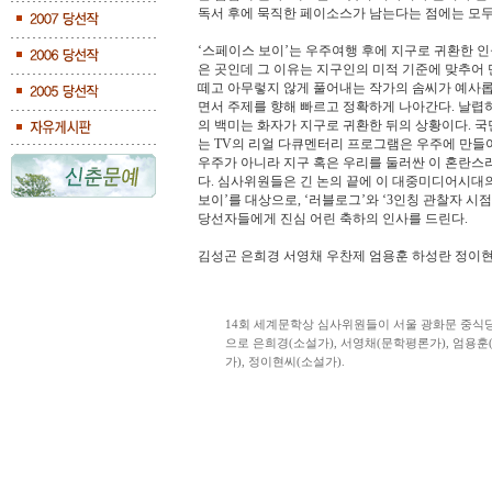
독서 후에 묵직한 페이소스가 남는다는 점에는 모두
‘스페이스 보이’는 우주여행 후에 지구로 귀환한 
은 곳인데 그 이유는 지구인의 미적 기준에 맞추어
떼고 아무렇지 않게 풀어내는 작가의 솜씨가 예사롭지
면서 주제를 향해 빠르고 정확하게 나아간다. 날렵
의 백미는 화자가 지구로 귀환한 뒤의 상황이다. 
는 TV의 리얼 다큐멘터리 프로그램은 우주에 만들
우주가 아니라 지구 혹은 우리를 둘러싼 이 혼란스
다. 심사위원들은 긴 논의 끝에 이 대중미디어시대
보이’를 대상으로, ‘러블로그’와 ‘3인칭 관찰자 
당선자들에게 진심 어린 축하의 인사를 드린다.
김성곤 은희경 서영채 우찬제 엄용훈 하성란 정이
14회 세계문학상 심사위원들이 서울 광화문 중식
으로 은희경(소설가), 서영채(문학평론가), 엄용훈
가), 정이현씨(소설가).