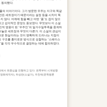
 동의했다.
인물의 이야기이다. 그가 방문한 우주는 지구와 똑같
 만든 세트장이기 때문이라는 설정 등을 시치미 뚝
 않다. 어깨에 힘을 빼고 어떤 ‘폼’도 잡지 않으
하고 감각적인 문장도 돋보였다. 무엇보다 이 소설
국민적 영웅이 된 ‘우주인’의 일거수일투족을 중계하
어놓은 세트장과 무엇이 다른가. 이 소설의 관심이
러운 현실이라는 것이 명확하게 드러나는 지점이
의 구조를 흥미로운 방식으로 성찰하는 ‘스페이스
시점’을 각각 우수작으로 결정하는 데에 합의하였다.
현
당에서 최종심을 진행하고 있다. 왼쪽부터 시계방향
(영화제작자), 하성란(소설가), 우찬제(문학평론