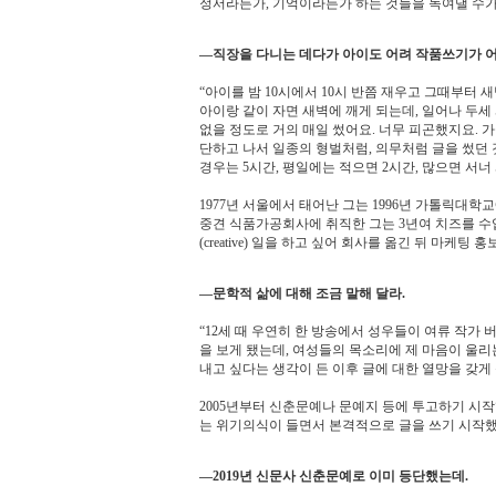
정서라든가, 기억이라든가 하는 것들을 녹여낼 수가
―직장을 다니는 데다가 아이도 어려 작품쓰기가 어
“아이를 밤 10시에서 10시 반쯤 재우고 그때부터 새
아이랑 같이 자면 새벽에 깨게 되는데, 일어나 두세 
없을 정도로 거의 매일 썼어요. 너무 피곤했지요. 가
단하고 나서 일종의 형벌처럼, 의무처럼 글을 썼던 것
경우는 5시간, 평일에는 적으면 2시간, 많으면 서너 
1977년 서울에서 태어난 그는 1996년 가톨릭대학
중견 식품가공회사에 취직한 그는 3년여 치즈를 수
(creative) 일을 하고 싶어 회사를 옮긴 뒤 마케팅
―문학적 삶에 대해 조금 말해 달라.
“12세 때 우연히 한 방송에서 성우들이 여류 작가
을 보게 됐는데, 여성들의 목소리에 제 마음이 울
내고 싶다는 생각이 든 이후 글에 대한 열망을 갖게
2005년부터 신춘문예나 문예지 등에 투고하기 시작했
는 위기의식이 들면서 본격적으로 글을 쓰기 시작했
―2019년 신문사 신춘문예로 이미 등단했는데.