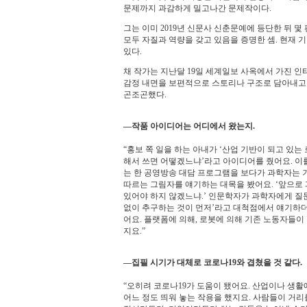
문제까지 과감하게 밀고나간 문제작이다.
그는 이미 2019년 신문사 신춘문예에 등단한 뒤 
모두 자질과 역량을 갖고 있음을 증명한 셈. 현재 
있다.
채 작가는 지난달 19일 세계일보 사옥에서 가진 인
감정 내면을 보편적으로 스토리나 구조로 담아내고 
곤조곤했다.
―작품 아이디어는 어디에서 왔는지.
“홍보 쪽 일을 하는 아내가 ‘산업 기반이 되고 있는
해서 쓰면 어떻겠느냐’라고 아이디어를 줬어요. 이
는 한 공영방송 대담 프로그램을 보다가 과학자는
따르는 그림자를 얘기하는 대목을 봤어요. ‘앞으
있어야 하지 않겠느냐.’ 인문학자가 과학자에게 질
없이 추구하는 것이 먼저’라고 대척점에서 얘기하
어요. 플랫폼에 의해, 로봇에 의해 기존 노동자들이
지요.”
―집필 시기가 대체로 코로나19와 겹쳤을 것 같다.
“오히려 코로나19가 도움이 됐어요. 산업이나 생
어느 정도 띄워 놓는 작용을 했지요. 사람들이 거리